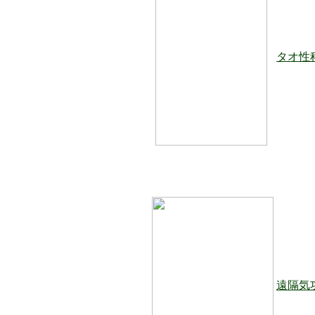
タオ性
遠隔気