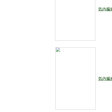
気内臓
気内臓療