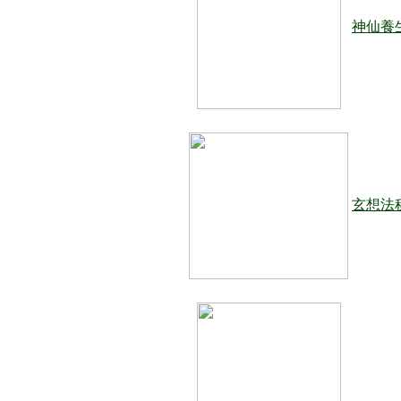
神仙養
玄想法