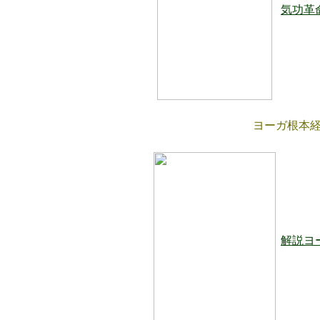
気功革
ヨーガ根本
解説ヨ