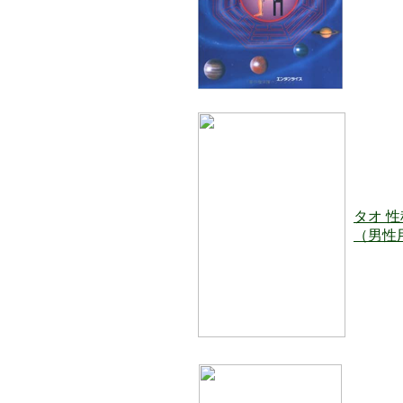
タオ 
（男性