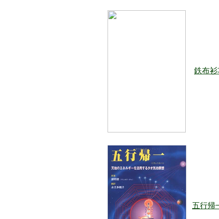
鉄布衫
五行帰