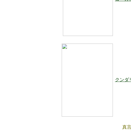
クンダ
真