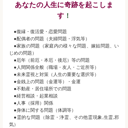
あなたの人生に奇跡を起こしま
す
！
●復縁・復活愛・恋愛問題
●配偶者の問題（夫婦問題・浮気等）
●家族の問題（家庭内の様々な問題、嫁姑問題、い
じめの問題）
●厄年（前厄・本厄・後厄）等の問題
●人間関係全般（職場・友人・ご近所等）
●未来霊視と対策（人生の重要な選択等）
●金銭上の問題（金運等）・金運
●不動産・居住場所での問題
●経営相談・起業相談
●人事（採用）関係
●身体に関する問題（体調等）
●霊的な問題（除霊・浄霊、その他霊現象,生霊,邪
気）